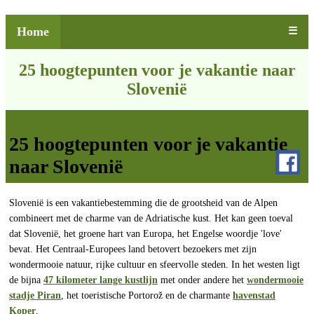
Home
☰
25 hoogtepunten voor je vakantie naar
Slovenië
25 hoogtepunten voor je vakantie
naar Slovenië
Slovenië is een vakantiebestemming die de grootsheid van de Alpen
combineert met de charme van de Adriatische kust. Het kan geen toeval
dat Slovenië, het groene hart van Europa, het Engelse woordje 'love'
bevat. Het Centraal-Europees land betovert bezoekers met zijn
wondermooie natuur, rijke cultuur en sfeervolle steden. In het westen ligt
de bijna
47 kilometer lange kustlijn
met onder andere het
wondermooie
stadje Piran
, het toeristische Portorož en de charmante
havenstad
Koper
.