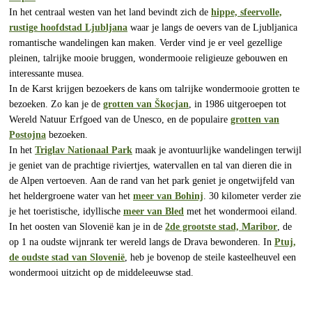
In het centraal westen van het land bevindt zich de
hippe, sfeervolle,
rustige hoofdstad Ljubljana
waar je langs de oevers van de Ljubljanica
romantische wandelingen kan maken. Verder vind je er veel gezellige
pleinen, talrijke mooie bruggen, wondermooie religieuze gebouwen en
interessante musea.
In de Karst krijgen bezoekers de kans om talrijke wondermooie grotten te
bezoeken. Zo kan je de
grotten van Škocjan
, in 1986 uitgeroepen tot
Wereld Natuur Erfgoed van de Unesco, en de populaire
grotten van
Postojna
bezoeken.
In het
Triglav Nationaal Park
maak je avontuurlijke wandelingen terwijl
je geniet van de prachtige riviertjes, watervallen en tal van dieren die in
de Alpen vertoeven. Aan de rand van het park geniet je ongetwijfeld van
het heldergroene water van het
meer van Bohinj
. 30 kilometer verder zie
je het toeristische, idyllische
meer van Bled
met het wondermooi eiland.
In het oosten van Slovenië kan je in de
2de grootste stad, Maribor
, de
op 1 na oudste wijnrank ter wereld langs de Drava bewonderen. In
Ptuj,
de oudste stad van Slovenië
, heb je bovenop de steile kasteelheuvel een
wondermooi uitzicht op de middeleeuwse stad.