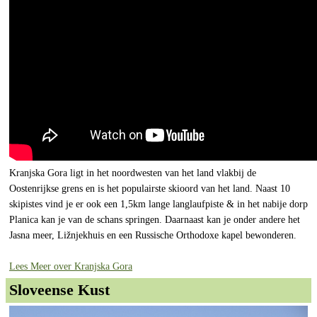
Kranjska Gora ligt in het noordwesten van het land vlakbij de
Oostenrijkse grens en is het populairste skioord van het land. Naast 10
skipistes vind je er ook een 1,5km lange langlaufpiste & in het nabije dorp
Planica kan je van de schans springen. Daarnaast kan je onder andere het
Jasna meer, Ližnjekhuis en een Russische Orthodoxe kapel bewonderen.
Lees Meer over Kranjska Gora
Sloveense Kust