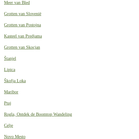
Meer van Bled
Grotten van Slovenië
Grotten van Postojna
Kasteel van Predjama
Grotten van Skocjan
Štanjel
Lipica
Škofja Loka
Maribor
Ptuj
Rogla, Ontdek de Boomtop Wandeling
Celje
Novo Mesto